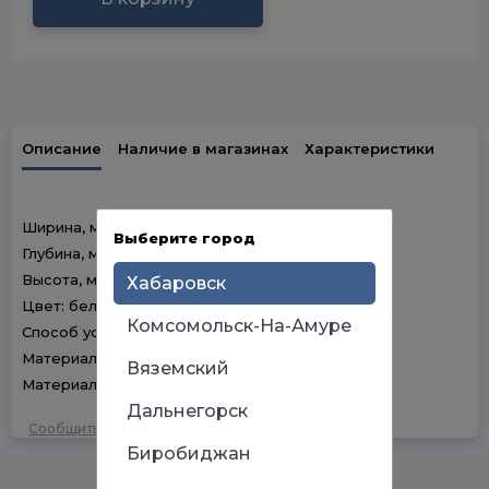
Описание
Наличие в магазинах
Характеристики
Ширина, мм: 600
Выберите город
Глубина, мм: 234
Высота, мм: 730
Хабаровск
Цвет: белый
Комсомольск-На-Амуре
Способ установки: подвесной
Материал корпуса:ДСП
Вяземский
Материал фасада: зеркало
Дальнегорск
Сообщить об ошибке
Биробиджан