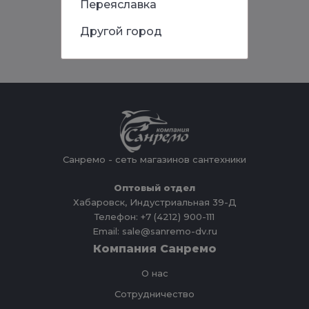
Переяславка
Другой город
Санремо - сеть магазинов сантехники
Оптовый отдел
Хабаровск, Индустриальная 39-Д
Телефон: +7 (4212) 900-111
Email: sale@sanremo-dv.ru
Компания Санремо
О нас
Сотрудничество