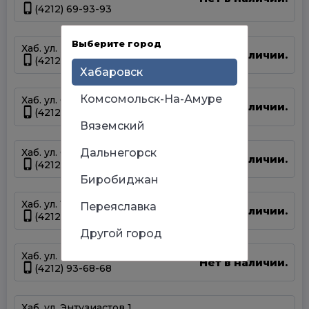
(4212) 69-93-93
Выберите город
Хаб. ул. Панфиловцев 14Б
Нет в наличии.
(4212) 63-22-47
Хабаровск
Комсомольск-На-Амуре
Хаб. ул. Серышева 34
Нет в наличии.
(4212) 47-44-66
Вяземский
Хаб. ул. Суворова 45
Дальнегорск
Нет в наличии.
(4212) 50-67-37
Биробиджан
Хаб. ул. Тихоокеанская 170
Переяславка
Нет в наличии.
(4212) 67-13-31
Другой город
Хаб. ул. Шелеста 83
Нет в наличии.
(4212) 93-68-68
Хаб. ул. Энтузиастов 1