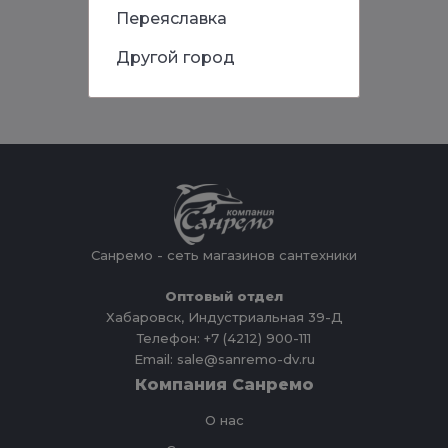
Переяславка
Другой город
Санремо - сеть магазинов сантехники
Оптовый отдел
Хабаровск, Индустриальная 39-Д
Телефон: +7 (4212) 900-111
Email: sale@sanremo-dv.ru
Компания Санремо
О нас