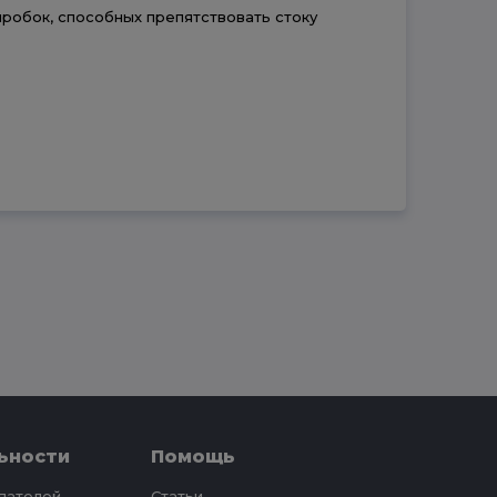
пробок, способных препятствовать стоку
ьности
Помощь
упателей
Статьи