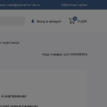
жи: sale@sanremo-dv.ru
Обратная связь
0
0 руб.
Вход в аккаунт
е муфтовые
Код товара: ЦО-00008304
в 4 магазинах
расчет менеджером