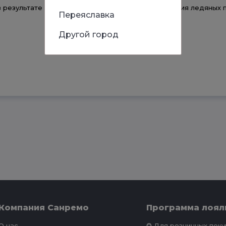
 результате чего исчезает опасность возникновения ледяных 
Переяславка
Другой город
Компания Санремо
Программа лоял
О нас
✪ Для розничных пок