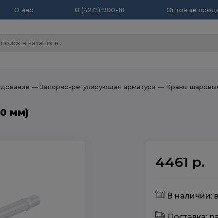
О нас
8 (4212) 900-111
Оптовые прода
удование
― Запорно-регулирующая арматура
― Краны шаровы
0 мм)
4461 р.
В наличии: 
Доставка: 