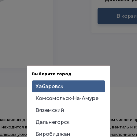
В корз
Выберите город
Хабаровск
Комсомольск-На-Амуре
Вяземский
начены для круглогодичного использования, в том числе и п
Дальнегорск
 находится в пределах отапливаемого помещения, вентиль и и
Биробиджан
ольшим уклоном в сторону улицы. Остатки воды из наклонного 