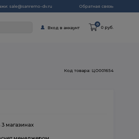
жи: sale@sanremo-dv.ru
Обратная связь
0
0 руб.
Вход в аккаунт
Код товара: ЦО001654
 3 магазинах
расчет менеджером