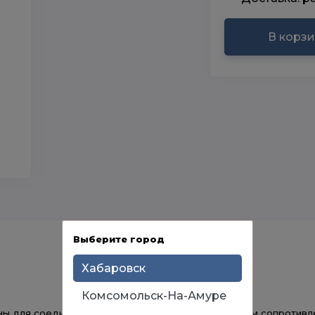
В корз
Выберите город
Хабаровск
Комсомольск-На-Амуре
ны для соединения коаксиального кабеля волновым сопротивле