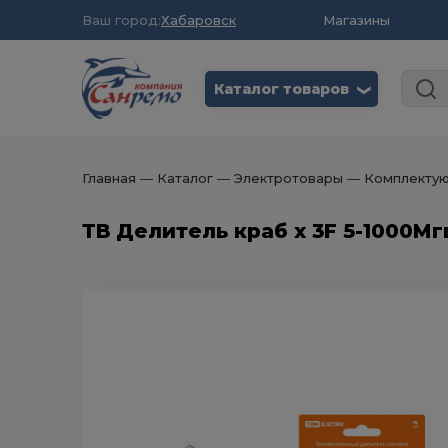
Ваш город:
Хабаровск
Магазины
Каталог товаров
❮
Главная
― Каталог
― Электротовары
― Комплектую
ТВ Делитель краб х 3F 5-1000Мгц