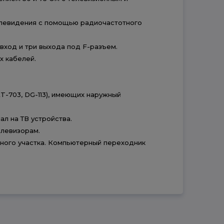
телевидения с помощью радиочастотного
вход и три выхода под F-разъем.
х кабелей.
T-703, DG-113), имеющих наружный
л на ТВ устройства.
елевизорам.
ного участка. Компьютерный переходник