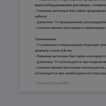
видеооборудованием (ресиверы, телевизор
• Разъемы антенные без пайки предназна
кабеля.
• Делитель TV предназначен для разделен
• Компьютерные проходник и переходник 
Применение
• TV разъемы и переходники подходят для
диаметр около 6,8 мм.
• Разъемы антенные без пайки монтируютс
• Делитель TV используется при подключе
• Компьютерный проходник используется 
используется при необходимости подсоед
Сообщить об ошибке