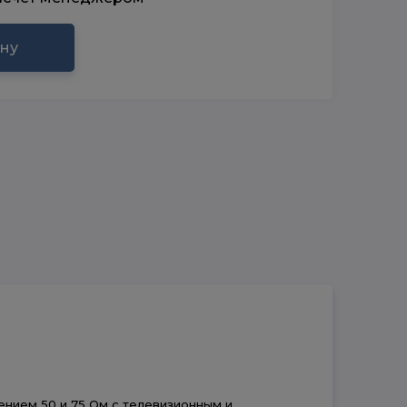
ину
нием 50 и 75 Ом с телевизионным и