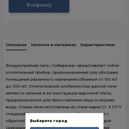
В корзину
Описание
Наличие в магазинах
Характеристики
Воздухогрейная печь «Сибирячка» представляет собой
отопительный прибор, предназначенный для обогрева
помещений различного назначения объемом от 100 м3
до 200 м3. Отличительной особенностью данной печи
является наличие в ее конструкции варочной плиты,
предназначенной для приготовления пищи и нагрева
воды. Стенки печи изготовлены из стали марки Ст. 3 СП 5
толщиной 3 мм, а варочная плита – 6 мм, которая с
обратной стороны имеет кольцо, необходимое для
Выберите город
удержания металлического кружка. Неповторимая