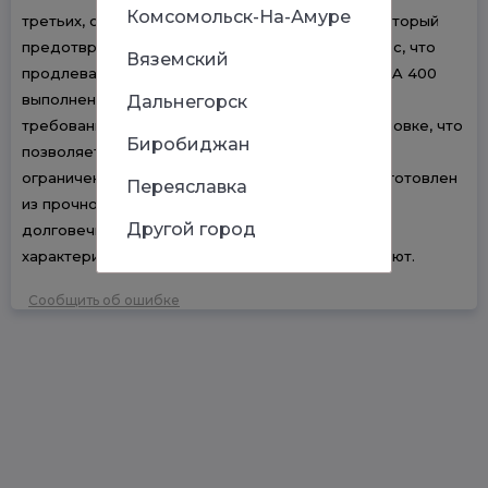
Комсомольск-На-Амуре
третьих, он оснащен специальным фильтром, который
предотвращает попадание песка и грязи в насос, что
Вяземский
продлевает срок его службы. Дизайн насоса SPA 400
выполнен с учетом современных тенденций и
Дальнегорск
требований рынка. Он компактен и легок в установке, что
Биробиджан
позволяет использовать его даже в условиях
ограниченного пространства. Корпус насоса изготовлен
Переяславка
из прочного материала, что гарантирует его
Другой город
долговечность и надежность. Технические
характеристики насоса SPA 400 также впечатляют.
Сообщить об ошибке