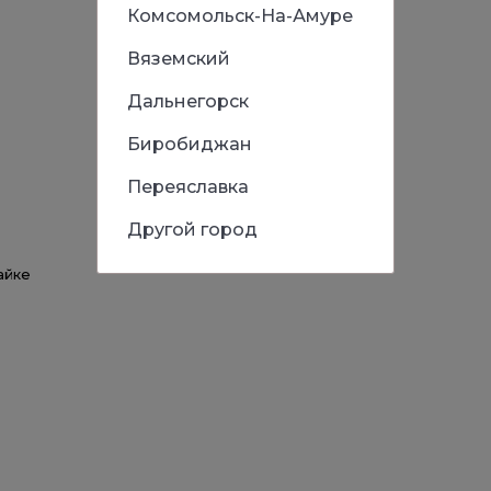
Комсомольск-На-Амуре
Вяземский
Дальнегорск
Биробиджан
Переяславка
Другой город
айке