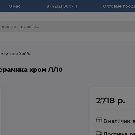
О нас
8 (4212) 900-111
Оптовые прода
есители Хайба
ерамика хром /1/10
2718 р.
В наличии: в
Доставка: 