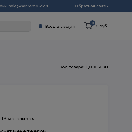
жи: sale@sanremo-dv.ru
Обратная связь
0
0 руб.
Вход в аккаунт
Код товара: ЦО005098
 18 магазинах
расчет менеджером