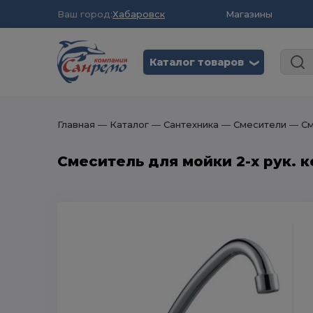
Ваш город:
Хабаровск
Магазины
Каталог товаров
❮
Главная
― Каталог
― Сантехника
― Смесители
― См
Смеситель для мойки 2-х рук. к