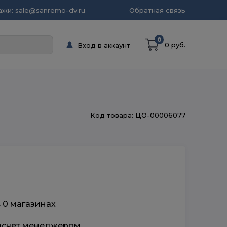
жи: sale@sanremo-dv.ru
Обратная связь
0
0 руб.
Вход в аккаунт
Код товара: ЦО-00006077
в 0 магазинах
расчет менеджером