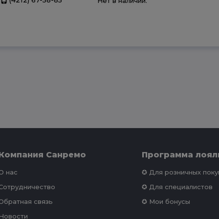
Нет в наличии.
Компания Санремо
Программа лоял
О нас
✪ Для розничных пок
Сотрудничество
✪ Для специалистов
Обратная связь
✪ Мои бонусы
Новости