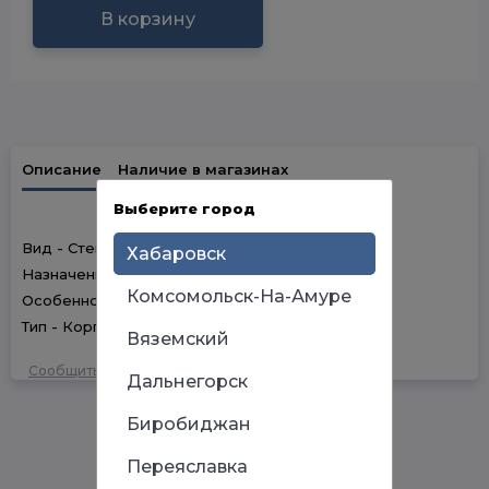
В корзину
Описание
Наличие в магазинах
Выберите город
Вид - Стенки
Хабаровск
Назначение - Для душевых кабин
Комсомольск-На-Амуре
Особенности - Комплекты
Тип - Корпусные детали
Вяземский
Сообщить об ошибке
Дальнегорск
Биробиджан
Переяславка