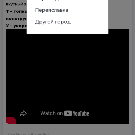
вкусный запах березовых поленьев.
Переяславка
Т – топка печи из высококачественной
конструкционной стали
Другой город
У – укороченный топливный канал.
Сообщить об ошибке