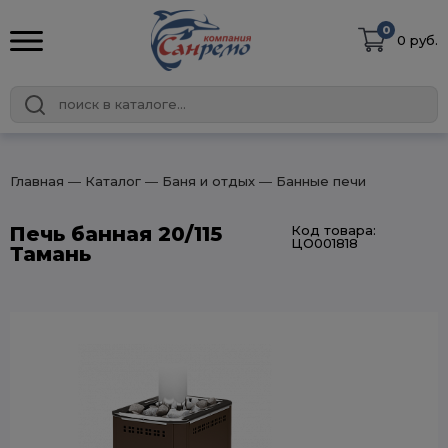
0
0 руб.
Главная
― Каталог
― Баня и отдых
― Банные печи
Печь банная 20/115
Код товара:
ЦО001818
Тамань