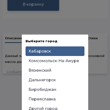
В корзину
Описание
Наличие в магазинах
Характеристики
Выберите город
Хабаровск
Данный элемент предназначен для постановки основной
Комсомольск-На-Амуре
массы дымохода.
Вяземский
Сообщить об ошибке
Дальнегорск
Биробиджан
Переяславка
Другой город