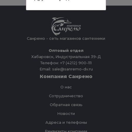
Санремо - сеть магазинов сантехники
Оптовый отдел
Хабаровск, Индустриальная 39-Д
Телефон: +7 (4212) 900-111
Email: sale@sanremo-dv.ru
Компания Санремо
О нас
Сотрудничество
Обратная связь
Новости
Адреса и телефоны
Реквизиты компании