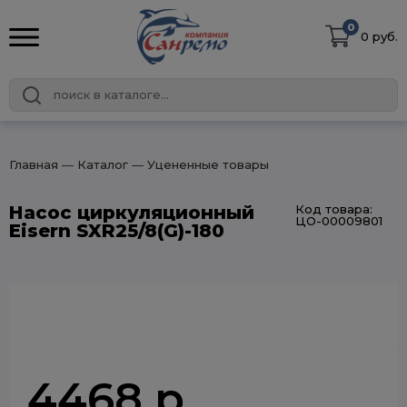
0
0 руб.
Главная
― Каталог
― Уцененные товары
Насос циркуляционный
Код товара:
ЦО-00009801
Eisern SXR25/8(G)-180
4468 р.