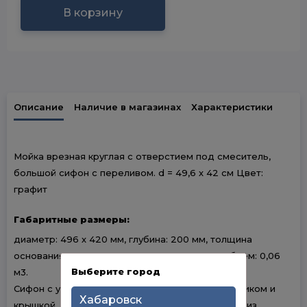
В корзину
Описание
Наличие в магазинах
Характеристики
Мойка врезная круглая с отверстием под смеситель,
большой сифон с переливом. d = 49,6 х 42 см Цвет:
графит
Габаритные размеры:
диаметр: 496 х 420 мм, глубина: 200 мм, толщина
основания: 3,0 мм, чаша: 0,8 мм. вес: 4,17 кг, объём: 0,06
Выберите город
м3.
Сифон с углубленной горловиной, мусоросборником и
Хабаровск
крышкой. Врезная кухонная мойка произведена из