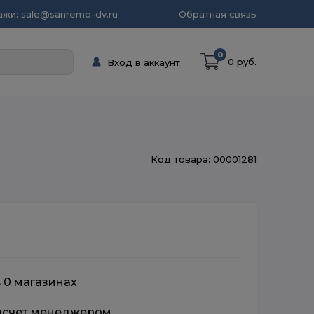
жи: sale@sanremo-dv.ru
Обратная связь
0
0 руб.
Вход в аккаунт
Код товара: 00001281
в 0 магазинах
расчет менеджером