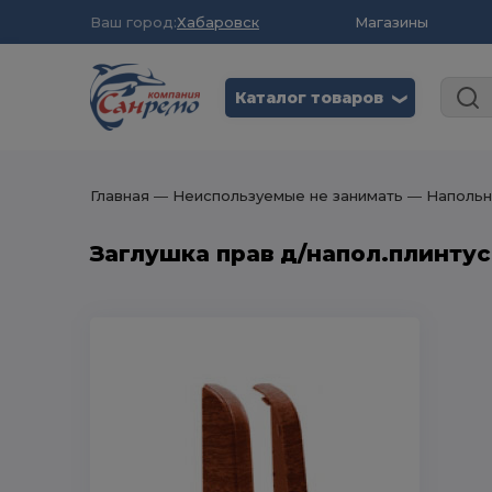
Ваш город:
Хабаровск
Магазины
Каталог товаров
❮
Главная
― Неиспользуемые не занимать
― Напольн
Заглушка прав д/напол.плинтус