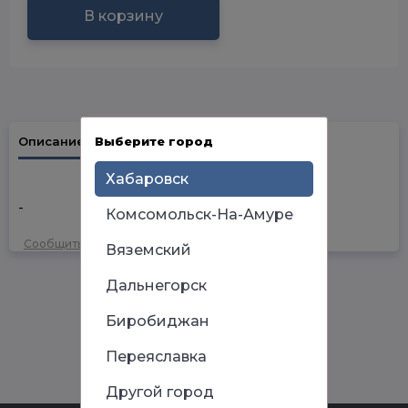
В корзину
Описание
Выберите город
Наличие в магазинах
Хабаровск
-
Комсомольск-На-Амуре
Сообщить об ошибке
Вяземский
Дальнегорск
Биробиджан
Переяславка
Другой город