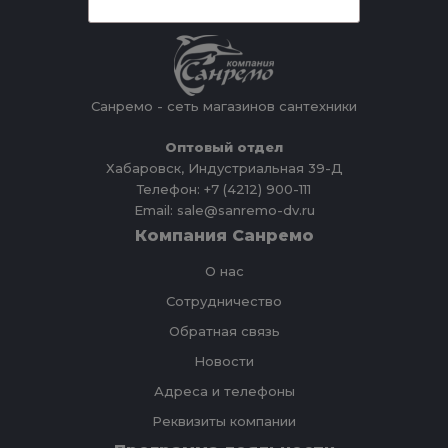
Санремо - сеть магазинов сантехники
Оптовый отдел
Хабаровск, Индустриальная 39-Д
Телефон: +7 (4212) 900-111
Email: sale@sanremo-dv.ru
Компания Санремо
О нас
Сотрудничество
Обратная связь
Новости
Адреса и телефоны
Реквизиты компании