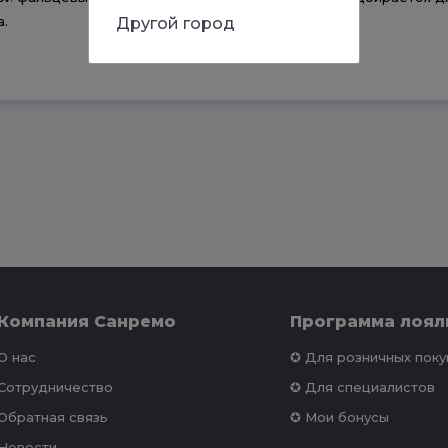
а.
Другой город
Компания Санремо
Программа лоял
О нас
✪ Для розничных пок
Сотрудничество
✪ Для специалистов
Обратная связь
✪ Мои бонусы
Новости