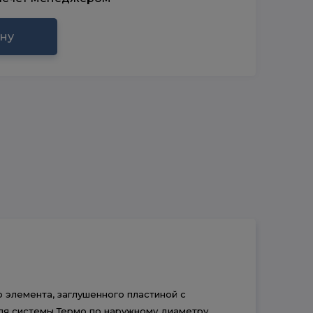
ину
 элемента, заглушенного пластиной с
я системы Термо по наружному диаметру,