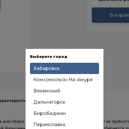
В корз
Выберите город
Хабаровск
Комсомольск-На-Амуре
Вяземский
арактеристики
Дальнегорск
Биробиджан
 для сбора конденсата. Конденсатоотвод состоит из трубного
Переяславка
бой фальцевым соединением. Конденсатоотвод подбирается дл