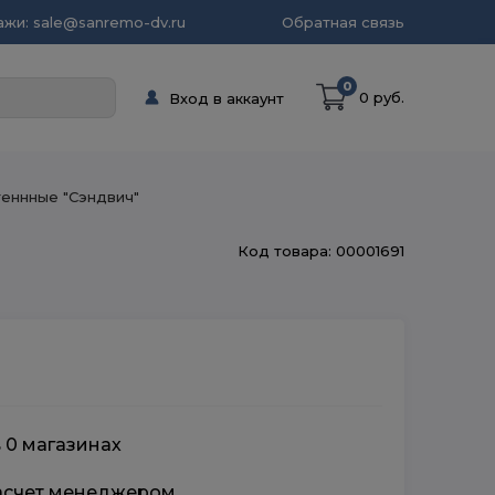
жи: sale@sanremo-dv.ru
Обратная связь
0
0 руб.
Вход в аккаунт
еннные "Сэндвич"
Код товара: 00001691
в 0 магазинах
расчет менеджером