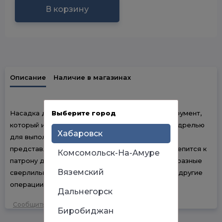
В корзину
Описание
Наличие в магазинах
Выберите город
Насадка для дрели – это дополнительный инструмент,
который используется вместе с электрической дрелью
Хабаровск
для выполнения различных видов работ. Она
представляет собой сменную часть, которая крепится к
Комсомольск-На-Амуре
патрону дрели и позволяет совершать разнообразные
Вяземский
сверлильные, шлифовальные, шуруповертные и другие
операции.
Дальнегорск
Сообщить об ошибке
Биробиджан