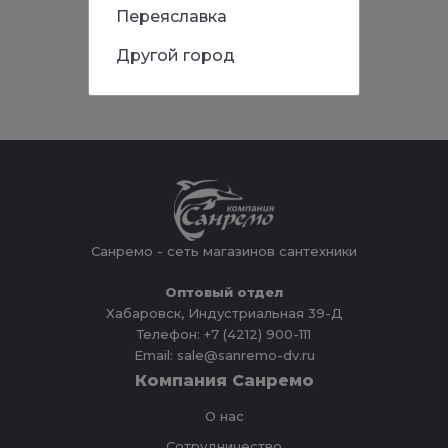
Переяславка
Другой город
Санремо - сеть магазинов сантехники
Оптовый отдел
Хабаровск, Индустриальная 39-Д
Телефон: +7 (4212) 900-111
Email: sale@sanremo-dv.ru
Компания Санремо
О нас
Сотрудничество