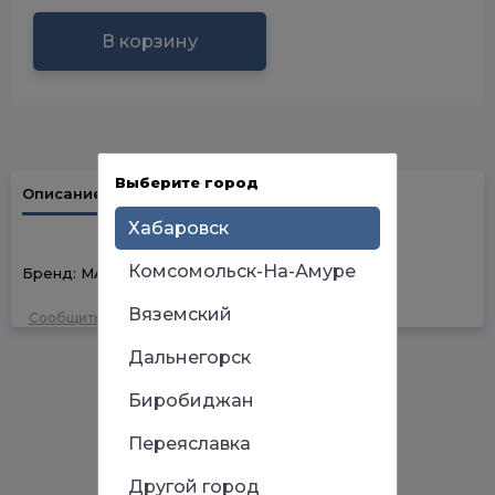
В корзину
Выберите город
Описание
Наличие в магазинах
Хабаровск
Комсомольск-На-Амуре
Бренд: MATRIX Марка стали:CrV Размер, мм: 25
Вяземский
Сообщить об ошибке
Дальнегорск
Биробиджан
Переяславка
Другой город