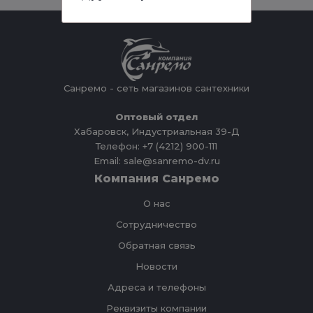
Санремо - сеть магазинов сантехники
Оптовый отдел
Хабаровск, Индустриальная 39-Д
Телефон: +7 (4212) 900-111
Email: sale@sanremo-dv.ru
Компания Санремо
О нас
Сотрудничество
Обратная связь
Новости
Адреса и телефоны
Реквизиты компании