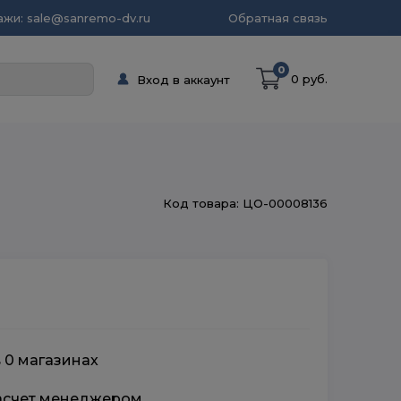
жи: sale@sanremo-dv.ru
Обратная связь
0
0 руб.
Вход в аккаунт
Код товара: ЦО-00008136
в 0 магазинах
расчет менеджером