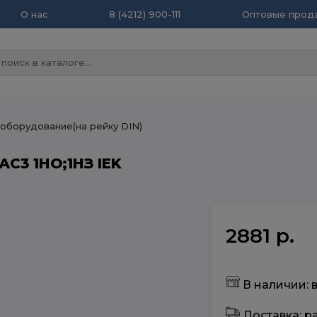
О нас
8 (4212) 900-111
Оптовые прода
борудование(на рейку DIN)
АС3 1НО;1НЗ IEK
2881 р.
В наличии: 
Доставка: 