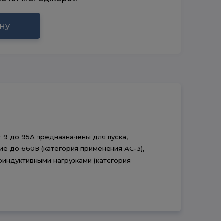
ину
9 до 95А предназначены для пуска,
е до 660В (категория применения АС-3),
индуктивными нагрузками (категория