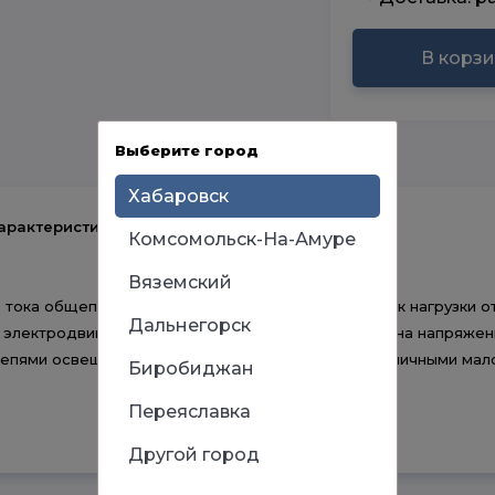
В корз
Выберите город
Хабаровск
арактеристики
Комсомольск-На-Амуре
Вяземский
тока общепромышленного применения КМИ на ток нагрузки от 
Дальнегорск
 электродвигателей с короткозамкнутым ротором на напряжени
цепями освещения, нагревательными цепями и различными мало
Биробиджан
Переяславка
Другой город