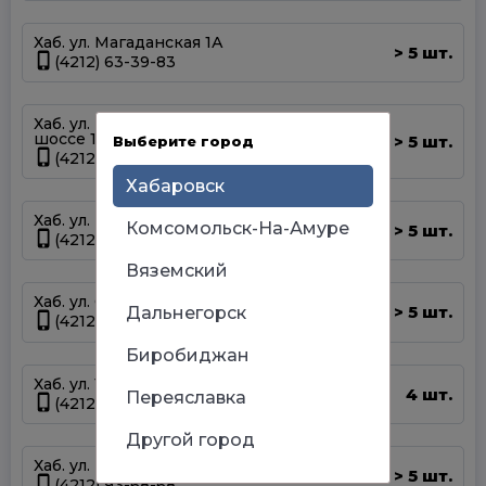
Хаб. ул. Магаданская 1А
5 шт.
>
(4212) 63-39-83
Хаб. ул. Матвеевское
шоссе 13А
5 шт.
Выберите город
>
(4212) 69-93-93
Хабаровск
Хаб. ул. Панфиловцев 14Б
Комсомольск-На-Амуре
5 шт.
>
(4212) 63-22-47
Вяземский
Хаб. ул. Серышева 34
5 шт.
Дальнегорск
>
(4212) 47-44-66
Биробиджан
Хаб. ул. Тихоокеанская 170
4 шт.
Переяславка
(4212) 67-13-31
Другой город
Хаб. ул. Шелеста 83
5 шт.
>
(4212) 93-68-68