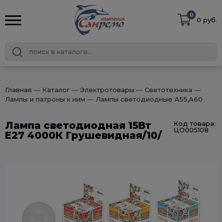
0
0 руб.
Главная
― Каталог
― Электротовары
― Светотехника
―
Лампы и патроны к ним
― Лампы светодиодные А55,A60
Лампа светодиодная 15Вт
Код товара:
ЦО005108
Е27 4000К Грушевидная/10/