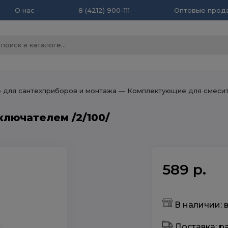
О нас
8 (4212) 900-111
Оптовые прода
для сантехприборов и монтажа
― Комплектующие для смеси
лючателем /2/100/
589 р.
В наличии: в
Доставка: 