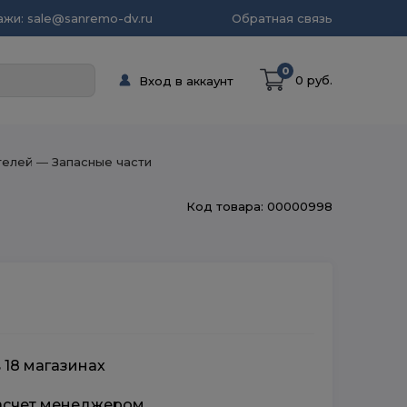
жи: sale@sanremo-dv.ru
Обратная связь
0
0 руб.
Вход в аккаунт
телей
― Запасные части
Код товара: 00000998
 18 магазинах
расчет менеджером