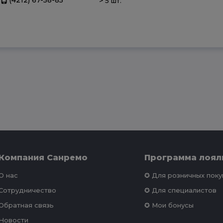
>
5 шт.
Компания Санремо
Программа лоял
О нас
✪ Для розничных пок
Сотрудничество
✪ Для специалистов
Обратная связь
✪ Мои бонусы
Новости