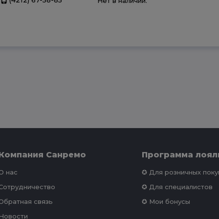
Нет в наличии.
Компания Санремо
Программа лоял
О нас
✪ Для розничных пок
Сотрудничество
✪ Для специалистов
Обратная связь
✪ Мои бонусы
Новости