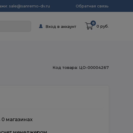
жи: sale@sanremo-dv.ru
Обратная связь
0
0 руб.
Вход в аккаунт
Код товара: ЦО-00004267
в 0 магазинах
расчет менеджером