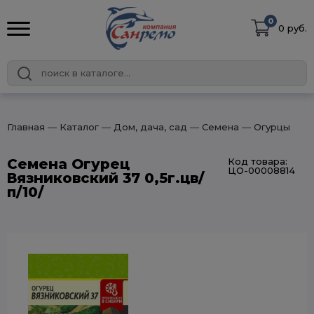
0
0 руб.
Главная
― Каталог
― Дом, дача, сад
― Семена
― Огурцы
Семена Огурец
Код товара:
ЦО-00008814
Вязниковский 37 0,5г.цв/
п/10/