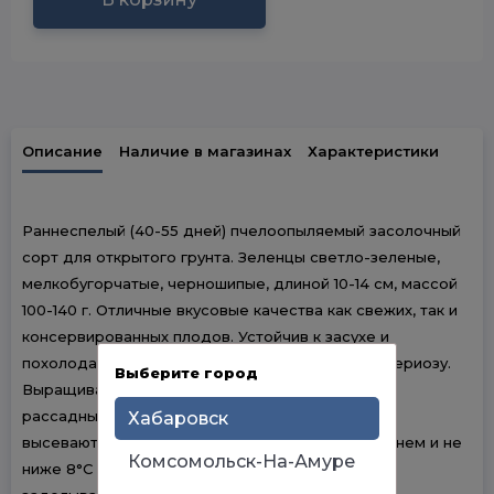
Описание
Наличие в магазинах
Характеристики
Раннеспелый (40-55 дней) пчелоопыляемый засолочный
сорт для открытого грунта. Зеленцы светло-зеленые,
мелкобугорчатые, черношипые, длиной 10-14 см, массой
100-140 г. Отличные вкусовые качества как свежих, так и
консервированных плодов. Устойчив к засухе и
похолоданиям, а также к мучнистой росе и бактериозу.
Выберите город
Выращивают прямым посевом семян в грунт и
рассадным способом. Семена в открытый грунт
Хабаровск
высевают, когда почва прогреется до 15-20°С днем и не
Комсомольск-На-Амуре
ниже 8°С ночью. Бороздки или лунки поливают,