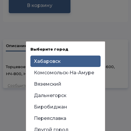
В корзину
Описание
Наличие в магазинах
Выберите город
Хабаровск
Торцевое уплотнение для моделей НА-400, НА-600,
Комсомольск-На-Амуре
НЧ-800, НС-800
Вяземский
Сообщить об ошибке
Дальнегорск
Биробиджан
Переяславка
Другой город