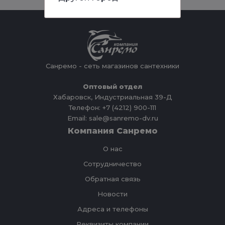
Санремо - сеть магазинов сантехники
Оптовый отдел
Хабаровск, Индустриальная 39-Д
Телефон: +7 (4212) 900-111
Email: sale@sanremo-dv.ru
Компания Санремо
О нас
Сотрудничество
Обратная связь
Новости
Адреса и телефоны
Реквизиты компании