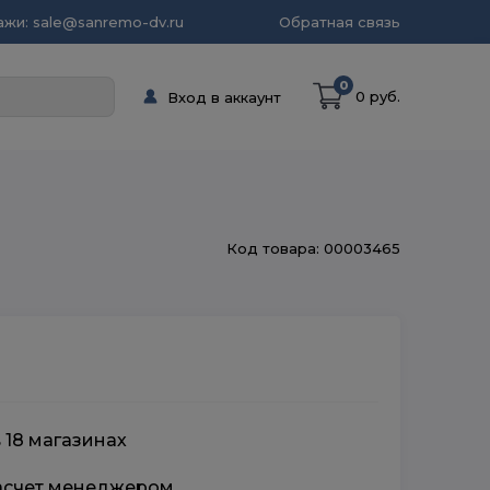
жи: sale@sanremo-dv.ru
Обратная связь
0
0 руб.
Вход в аккаунт
Код товара: 00003465
 18 магазинах
расчет менеджером