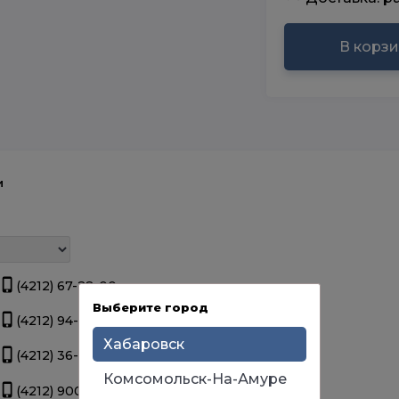
В корз
и
(4212) 67-22-00
3 шт.
Выберите город
(4212) 94-44-12
3 шт.
Хабаровск
(4212) 36-09-70
3 шт.
Комсомольск-На-Амуре
(4212) 900-111
>
5 шт.