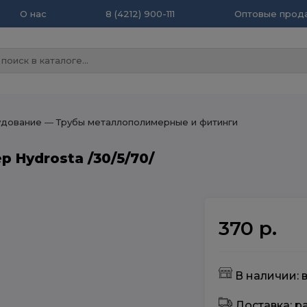
О нас
8 (4212) 900-111
Оптовые прода
удование
― Трубы металлополимерные и фитинги
р Hydrosta /30/5/70/
370 р.
В наличии: в
Доставка: 