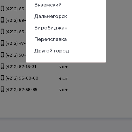
Вяземский
(4212) 63-39-83
3 шт.
Дальнегорск
(4212) 69-93-93
3 шт.
Биробиджан
(4212) 63-22-47
3 шт.
Переяславка
(4212) 47-44-66
3 шт.
Другой город
(4212) 50-67-37
3 шт.
(4212) 67-13-31
3 шт.
(4212) 93-68-68
4 шт.
(4212) 67-58-85
3 шт.