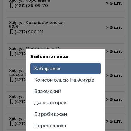
Хаб. ул. Королева 8
5 шт.
>
(4212) 36-09-70
Хаб. ул. Краснореченская
92/5
5 шт.
>
(4212) 900-111
Хаб. ул. Магаданская 1А
5 шт.
>
(4212) 63-39-83
Выберите город
Хабаровск
Хаб. ул. Матвеевское
шоссе 13А
5 шт.
>
(4212) 69-93-93
Комсомольск-На-Амуре
Вяземский
Хаб. ул. Панфиловцев 14Б
5 шт.
>
(4212) 63-22-47
Дальнегорск
Биробиджан
Хаб. ул. Шелеста 83
5 шт.
>
(4212) 93-68-68
Переяславка