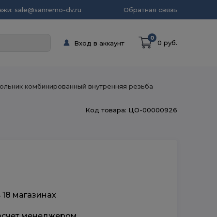
жи: sale@sanremo-dv.ru
Обратная связь
0
0 руб.
Вход в аккаунт
ольник комбинированный внутренняя резьба
Код товара: ЦО-00000926
 18 магазинах
расчет менеджером