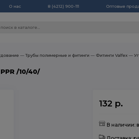
О нас
8 (4212) 900-111
Оптовые прода
удование
― Трубы полимерные и фитинги
― Фитинги Valfex
― Уг
 PPR /10/40/
132 р.
В наличии: в
Доставка: 