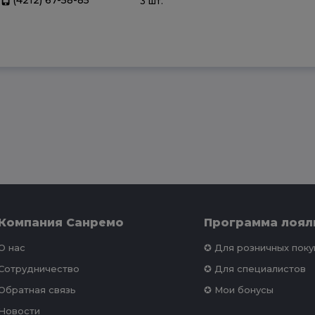
3 шт.
Компания Санремо
Программа лоял
О нас
✪ Для розничных пок
Сотрудничество
✪ Для специалистов
Обратная связь
✪ Мои бонусы
Новости