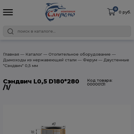
0
0 руб.
Главная
― Каталог
― Отопительное оборудование
―
Дымоходы из нержавеющей стали
― Ферум
― Двустенные
"Сэндвич" 0,5 мм
Сэндвич L0,5 D180*280
Код товара:
00000131
/1/