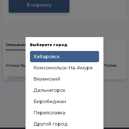
В корзину
Описание
Выберите город
Наличие в магазинах
Хабаровск
Уголок бытовой/мебельный квадратный 40х40х17х2мм
Комсомольск-На-Амуре
Сообщить об ошибке
Вяземский
Дальнегорск
Биробиджан
Переяславка
Другой город