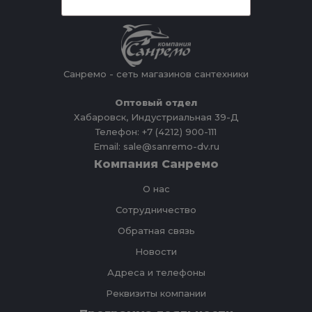
Санремо - сеть магазинов сантехники
Оптовый отдел
Хабаровск, Индустриальная 39-Д
Телефон: +7 (4212) 900-111
Email: sale@sanremo-dv.ru
Компания Санремо
О нас
Сотрудничество
Обратная связь
Новости
Адреса и телефоны
Реквизиты компании