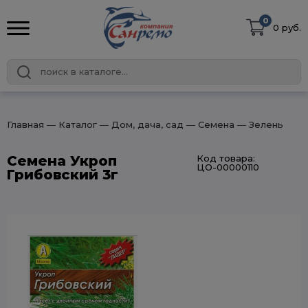
0
0 руб.
Главная
― Каталог
― Дом, дача, сад
― Семена
― Зелень
Семена Укроп
Код товара:
ЦО-00000110
Грибовский 3г