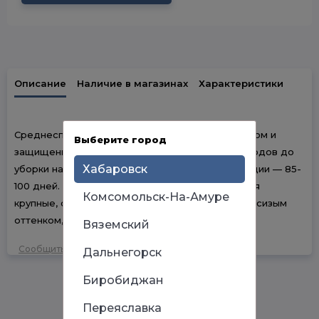
Описание
Наличие в магазинах
Характеристики
Среднеспелый сорт для выращивания в открытом и
Выберите город
защищенном грунте на зелень и специи. От всходов до
Хабаровск
уборки на зелень 30-40 дней, до уборки на специи — 85-
100 дней. Розетка листьев прямостоячая. Листья
Комсомольск-На-Амуре
крупные, сильнорассеченные, темно-зеленые с сизым
оттенком, сочные, очень ароматные.
Вяземский
Сообщить об ошибке
Дальнегорск
Биробиджан
Переяславка