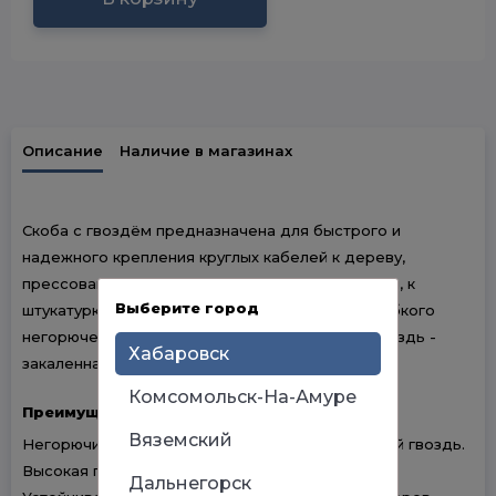
Описание
Наличие в магазинах
Скоба с гвоздём предназначена для быстрого и
надежного крепления круглых кабелей к дереву,
прессованному картону, швам кирпичной кладки, к
Выберите город
штукатурке, бетону, кирпичу. Изготовлены из гибкого
негорючего ударопрочного полипропилена, гвоздь -
Хабаровск
закаленная оцинкованная сталь.
Комсомольск-На-Амуре
Преимущества
Вяземский
Негорючий ударопрочный корпус, оцинкованный гвоздь.
Высокая прочность
Дальнегорск