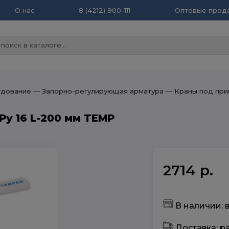
О нас
8 (4212) 900-111
Оптовые прода
удование
― Запорно-регулирующая арматура
― Краны под при
Ру 16 L-200 мм TEMP
2714 р.
В наличии: 
Доставка: 