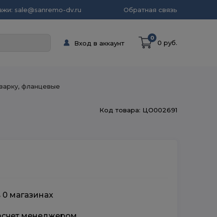
жи: sale@sanremo-dv.ru
Обратная связь
0
0 руб.
Вход в аккаунт
варку, фланцевые
Код товара: ЦО002691
в 0 магазинах
расчет менеджером