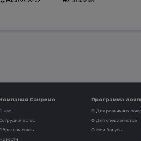
Нет в наличии.
Компания Санремо
Программа лоял
О нас
✪ Для розничных пок
Сотрудничество
✪ Для специалистов
Обратная связь
✪ Мои бонусы
Новости