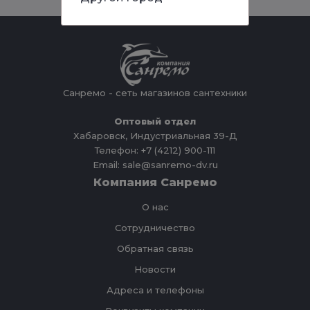
Санремо - сеть магазинов сантехники
Оптовый отдел
Хабаровск, Индустриальная 39-Д
Телефон: +7 (4212) 900-111
Email: sale@sanremo-dv.ru
Компания Санремо
О нас
Сотрудничество
Обратная связь
Новости
Адреса и телефоны