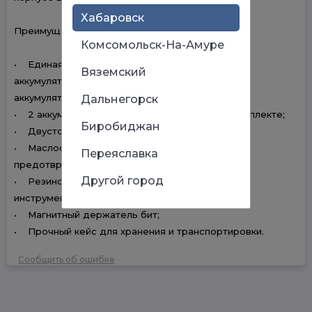
Хабаровск
Преимущества
Комсомольск-На-Амуре
• Единая аккумуляторная платформа UES –
Вяземский
аккумуляторы, совместимые с большинством
аккумуляторной техники Patriot;
Дальнегорск
• 2 аккумулятора и зарядное устройство в комплекте;
Биробиджан
• Двусторонняя подсветка рабочей зоны;
• Маслостойкая резиновая рукоятка ExtraGrip -
Переяславка
предотвращает проскальзывание;
Другой город
• Резиновые бамперы корпуса и АКБ – защита
инструмента от скольжения и при падении;
• Магнитный держатель бит;
• Прочный кейс для хранения и транспортировки.
Сообщить об ошибке