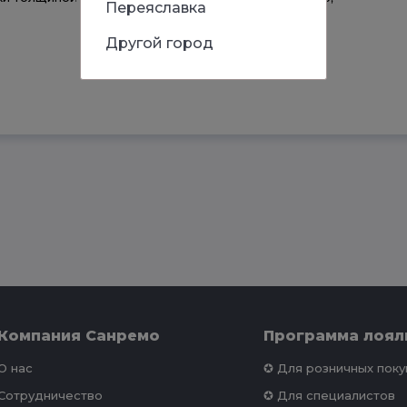
Переяславка
Другой город
Компания Санремо
Программа лоял
О нас
✪ Для розничных пок
Сотрудничество
✪ Для специалистов