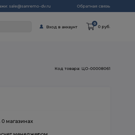
жи: sale@sanremo-dv.ru
Обратная связь
0
0 руб.
Вход в аккаунт
Код товара: ЦО-00008061
в 0 магазинах
расчет менеджером