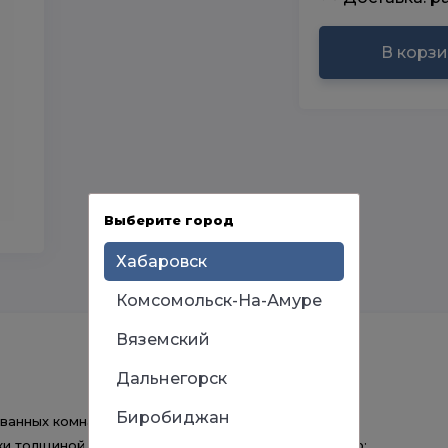
В корз
Выберите город
Хабаровск
Комсомольск-На-Амуре
Вяземский
Дальнегорск
Биробиджан
ванных комнатах.
ки толщиной 1,0 мм. покрытый стекловидной эмалью;