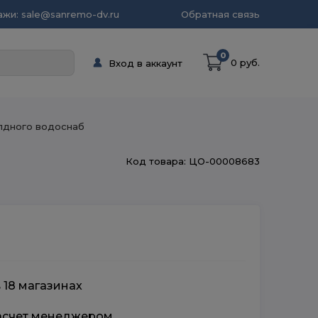
жи: sale@sanremo-dv.ru
Обратная связь
0
0 руб.
Вход в аккаунт
лдного водоснаб
Код товара: ЦО-00008683
 18 магазинах
расчет менеджером