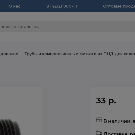
О нас
8 (4212) 900-111
Оптовые прода
удование
― Трубы и компрессионные фитинги из ПНД для холо
33 р.
В наличии: в
Доставка: 