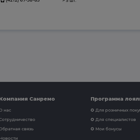
>
5 шт.
Компания Санремо
Программа лоял
О нас
✪ Для розничных пок
Сотрудничество
✪ Для специалистов
Обратная связь
✪ Мои бонусы
Новости