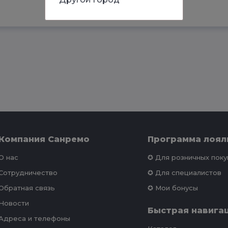
Компания Санремо
Программа лоял
О нас
✪ Для розничных пок
Сотрудничество
✪ Для специалистов
Обратная связь
✪ Мои бонусы
Новости
Быстрая навига
Адреса и телефоны