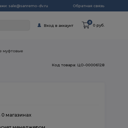
жи: sale@sanremo-dv.ru
Обратная связь
0
0 руб.
Вход в аккаунт
е муфтовые
Код товара: ЦО-00006128
в 0 магазинах
расчет менеджером