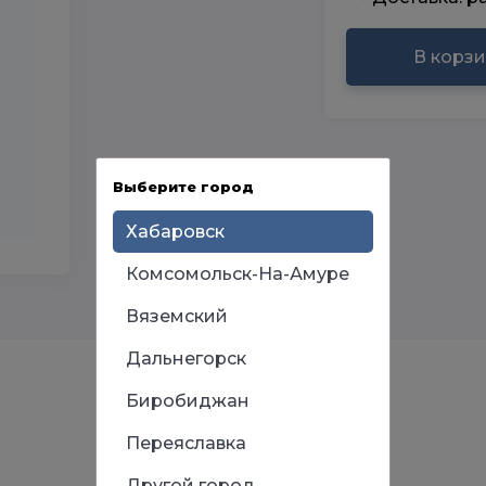
В корз
Выберите город
Хабаровск
Комсомольск-На-Амуре
Вяземский
Дальнегорск
Биробиджан
Переяславка
Другой город