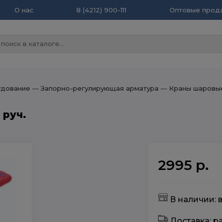
О нас
8 (4212) 900-111
Оптовые прода
удование
― Запорно-регулирующая арматура
― Краны шаровы
 руч.
2995 р.
В наличии: 
Доставка: 