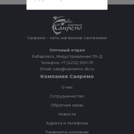
Санремо - сеть магазинов сантехники
Оптовый отдел
Хабаровск, Индустриальная 39-Д
Телефон: +7 (4212) 900-111
Email: sale@sanremo-dv.ru
Компания Санремо
О нас
Сотрудничество
Обратная связь
Новости
Адреса и телефоны
Реквизиты компании