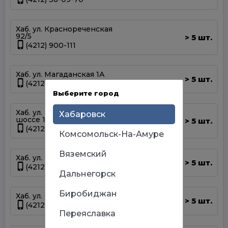
Хаб. ул. Краснореченская
92/5
5 шт.
>
(4212) 900-111
Хаб. ул. Магаданская 1А
5 шт.
>
(4212) 63-39-83
Выберите город
Хаб. ул. Матвеевское
Хабаровск
шоссе 13А
5 шт.
>
(4212) 69-93-93
Комсомольск-На-Амуре
Вяземский
Хаб. ул. Панфиловцев 14Б
5 шт.
>
(4212) 63-22-47
Дальнегорск
Биробиджан
Хаб. ул. Серышева 34
5 шт.
>
(4212) 47-44-66
Переяславка