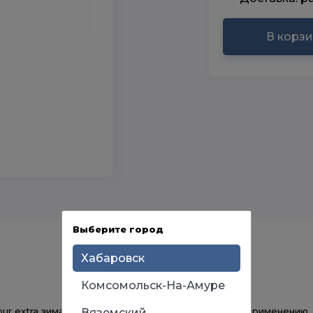
В корз
Выберите город
Хабаровск
Комсомольск-На-Амуре
r extra зима» - это однокомпонентная, готовая к применению
Вяземский