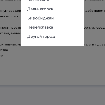
Дальнегорск
ся углеводородный пропеллент. Затвердевает под действием вл
носится к классу полужестких пен.
Биробиджан
Переяславка
есь простых полиэфиров, пластификатор, антиперен, углево
ксана, аминный катализатор.
Другой город
тельных материалов – дерево, бетон, кирпич, металл и т.д., з
йства
дки