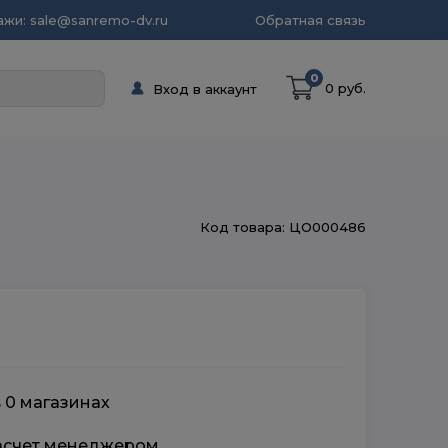
жи: sale@sanremo-dv.ru
Обратная связь
0
0 руб.
Вход в аккаунт
Код товара: ЦО000486
в 0 магазинах
расчет менеджером