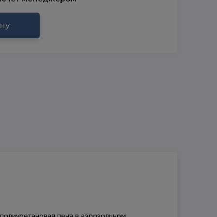
ину
, полиуретановая пена в аэрозольном