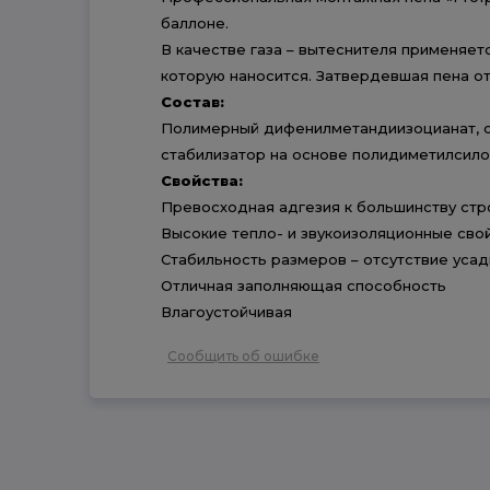
баллоне.
В качестве газа – вытеснителя применяет
которую наносится. Затвердевшая пена от
Состав:
Полимерный дифенилметандиизоцианат, см
стабилизатор на основе полидиметилсило
Свойства:
Превосходная адгезия к большинству строи
Высокие тепло- и звукоизоляционные сво
Стабильность размеров – отсутствие уса
Отличная заполняющая способность
Влагоустойчивая
Сообщить об ошибке