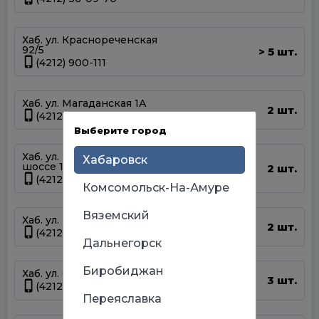
Хаб. ул. Краснореченская
92/5
5 шт.
>
(4212) 900-111
Хаб. ул. Магаданская 1А
2 шт.
(4212) 63-39-83
Выберите город
Хаб. ул. Матвеевское
Хабаровск
шоссе 13А
2 шт.
(4212) 69-93-93
Комсомольск-На-Амуре
Вяземский
Хаб. ул. Панфиловцев 14Б
2 шт.
(4212) 63-22-47
Дальнегорск
Биробиджан
Хаб. ул. Серышева 34
3 шт.
(4212) 47-44-66
Переяславка