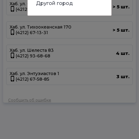
Другой город
Хаб. ул. Суворова 45
5 шт.
>
(4212) 50-67-37
Хаб. ул. Тихоокеанская 170
5 шт.
>
(4212) 67-13-31
Хаб. ул. Шелеста 83
4 шт.
(4212) 93-68-68
Хаб. ул. Энтузиастов 1
3 шт.
(4212) 67-58-85
Сообщить об ошибке