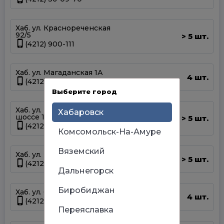
Хаб. ул. Краснореченская
92/5
5 шт.
>
(4212) 900-111
Хаб. ул. Магаданская 1А
4 шт.
(4212) 63-39-83
Выберите город
Хаб. ул. Матвеевское
Хабаровск
шоссе 13А
5 шт.
>
(4212) 69-93-93
Комсомольск-На-Амуре
Вяземский
Хаб. ул. Панфиловцев 14Б
5 шт.
>
(4212) 63-22-47
Дальнегорск
Биробиджан
Хаб. ул. Серышева 34
4 шт.
(4212) 47-44-66
Переяславка