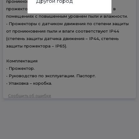
Другой город
проникновения пыли и влаги IP65:
прожекторы подходят для установки на улице и в
помещениях с повышенным уровнем пыли и влажности.
• Прожекторы с датчиком движения по степени защиты
от проникновения пыли и влаги соответствуют IP44
(степень защиты датчика движения – IP44, степень
защиты прожектора – IP65).
Комплектация
• Прожектор.
• Руководство по эксплуатации. Паспорт.
• Упаковка – коробка.
Сообщить об ошибке