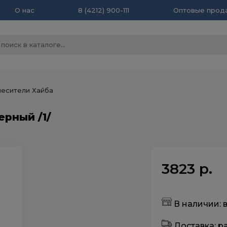
О нас
8 (4212) 900-111
Оптовые прода
есители Хайба
рный /1/
3823 р.
В наличии: в
Доставка: 