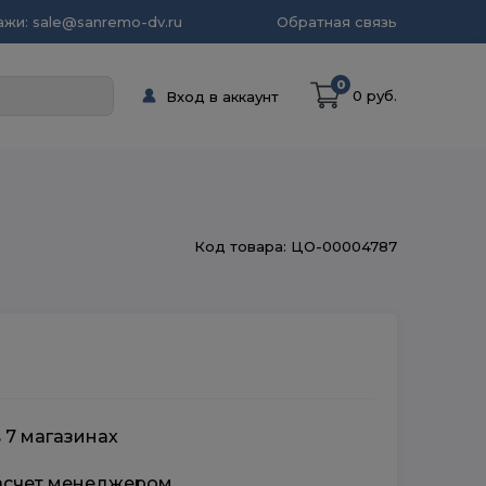
жи: sale@sanremo-dv.ru
Обратная связь
0
0 руб.
Вход в аккаунт
Код товара: ЦО-00004787
 7 магазинах
расчет менеджером