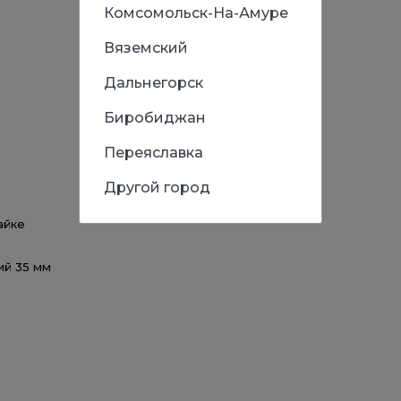
Комсомольск-На-Амуре
Вяземский
Дальнегорск
Биробиджан
Переяславка
Другой город
айке
ий 35 мм