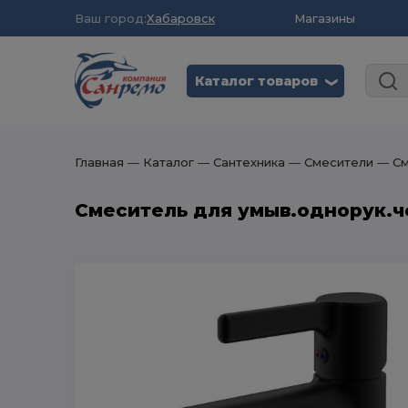
Ваш город:
Хабаровск
Магазины
Каталог товаров
❮
Главная
― Каталог
― Сантехника
― Смесители
― См
Смеситель для умыв.однорук.че