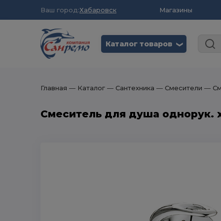
Ваш город:
Хабаровск
Магазины
Каталог товаров
❮
Главная
― Каталог
― Сантехника
― Смесители
― См
Смеситель для душа однорук. х