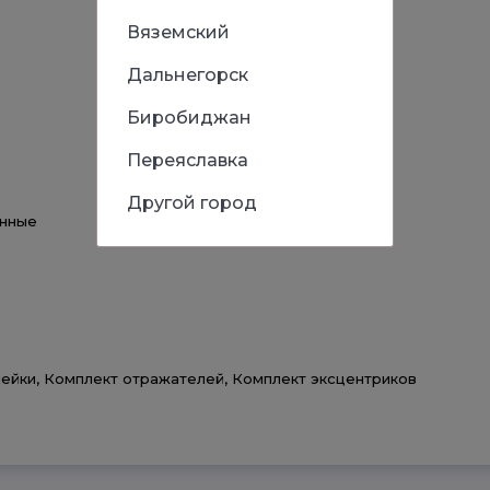
Вяземский
Дальнегорск
Биробиджан
Переяславка
Другой город
енные
лейки, Комплект отражателей, Комплект эксцентриков