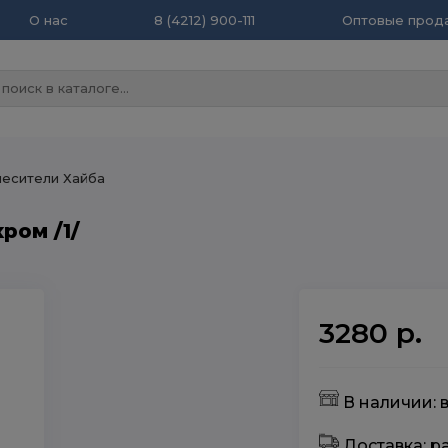
О нас
8 (4212) 900-111
Оптовые прода
есители Хайба
ром /1/
3280 р.
В наличии: в
Доставка: 