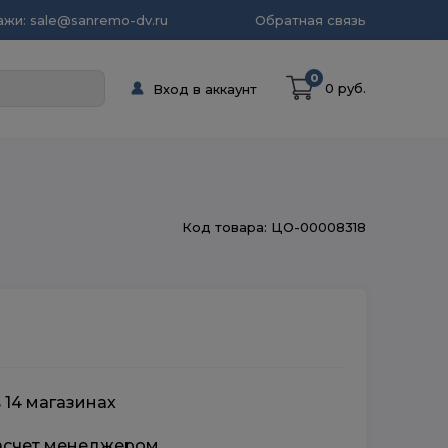
жи: sale@sanremo-dv.ru
Обратная связь
0
0 руб.
Вход в аккаунт
Код товара: ЦО-00008318
 14 магазинах
расчет менеджером