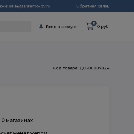
жи: sale@sanremo-dv.ru
Обратная связь
0
0 руб.
Вход в аккаунт
Код товара: ЦО-00007824
в 0 магазинах
расчет менеджером