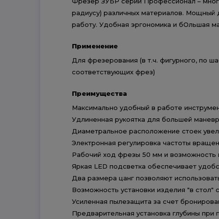
Фрезер ЗУБР серии Профессионал – много
радиусу) различных материалов. Мощный 
работу. Удобная эргономика и бОльшая м
Применение
Для фрезерования (в т.ч. фигурного, по ш
соответствующих фрез)
Преимущества
Максимально удобный в работе инструме
Удлиненная рукоятка для большей маневр
Диаметральное расположение стоек увели
Электронная регулировка частоты вращен
Рабочий ход фрезы 50 мм и возможность 
Яркая LED подсветка обеспечивает удобс
Два размера цанг позволяют использоват
Возможность установки изделия ″в стол″ 
Усиленная пылезащита за счет бронирова
Предварительная установка глубины при 