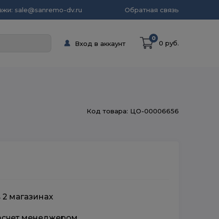
жи: sale@sanremo-dv.ru
Обратная связь
0
0 руб.
Вход в аккаунт
Код товара: ЦО-00006656
 2 магазинах
расчет менеджером