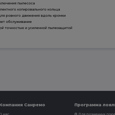
дключения пылесоса
лектного копировального кольца
для ровного движения вдоль кромки
яет обслуживание
ой точностью и усиленной пылезащитой
Компания Санремо
Программа лоял
О нас
✪ Для розничных пок