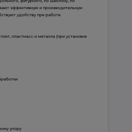
льного, фигурного, по шаблону, по
ивают эффективную и производительную
бствуют удобству при работе
плит, пластмасс и металла (при установке
бработки
ному упору