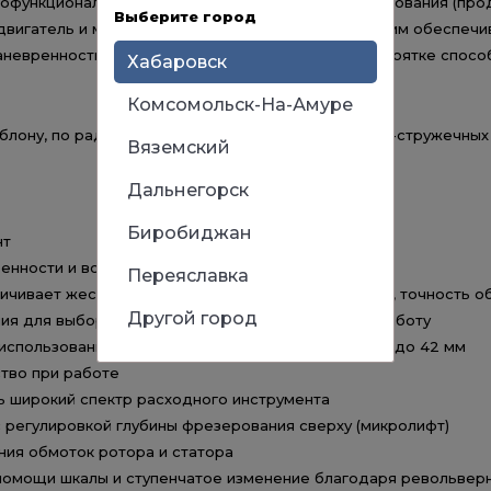
функциональное изделие для всех видов фрезерования (продо
Выберите город
двигатель и максимальная глубина погружения 50 мм обеспеч
аневренность благодаря удлиненной основной рукоятке спосо
Хабаровск
Комсомольск-На-Амуре
аблону, по радиусу) заготовок из дерева, древесно-стружечных 
Вяземский
Дальнегорск
Биробиджан
нт
енности и возможности работы одной рукой
Переяславка
чивает жесткость конструкции и, соответственно, точность о
Другой город
ия для выбора оптимальных условий под любую работу
использования полного хода для фрез диаметром до 42 мм
тво при работе
ь широкий спектр расходного инструмента
с регулировкой глубины фрезерования сверху (микролифт)
ния обмоток ротора и статора
помощи шкалы и ступенчатое изменение благодаря револьвер