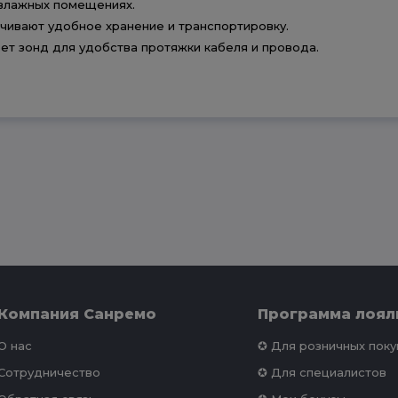
 влажных помещениях.
ечивают удобное хранение и транспортировку.
ет зонд для удобства протяжки кабеля и провода.
Компания Санремо
Программа лоял
О нас
✪ Для розничных пок
Сотрудничество
✪ Для специалистов