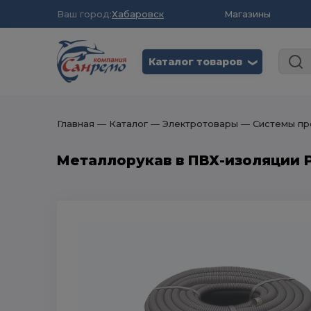
Ваш город:
Хабаровск
Магазины
Каталог товаров
❮
Главная
― Каталог
― Электротовары
― Системы пр
Металлорукав в ПВХ-изоляции Р