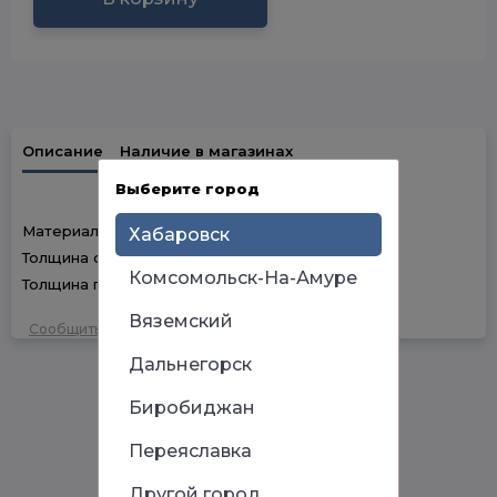
Описание
Наличие в магазинах
Выберите город
Материал – оцинкованная сталь.
Хабаровск
Толщина стали – от 1 мм.
Комсомольск-На-Амуре
Толщина покрытия – от 3 микрон.
Вяземский
Сообщить об ошибке
Дальнегорск
Биробиджан
Переяславка
Другой город