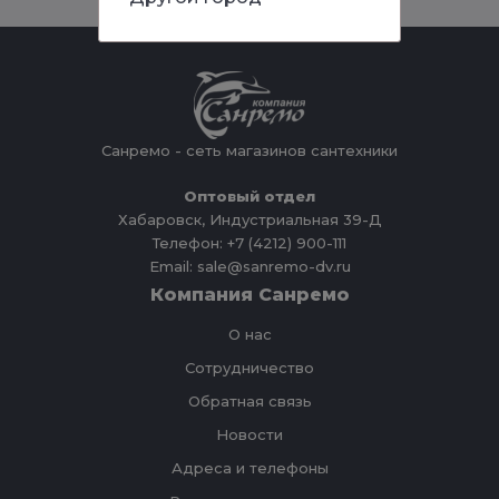
Санремо - сеть магазинов сантехники
Оптовый отдел
Хабаровск, Индустриальная 39-Д
Телефон: +7 (4212) 900-111
Email: sale@sanremo-dv.ru
Компания Санремо
О нас
Сотрудничество
Обратная связь
Новости
Адреса и телефоны